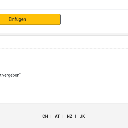
Einfügen
t vergeben“
CH
|
AT
|
NZ
|
UK