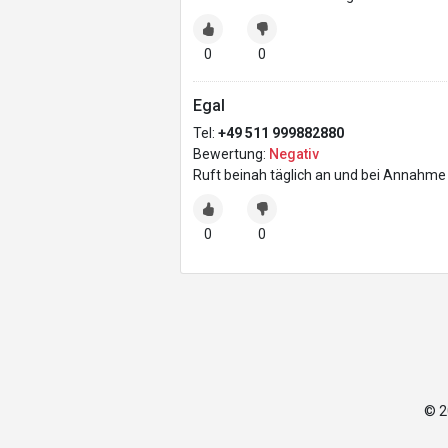
0
0
Egal
Tel:
+49 511 999882880
Bewertung:
Negativ
Ruft beinah täglich an und bei Annahme 
0
0
© 2