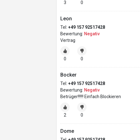
3
0
Leon
Tel:
+49 157 92517428
Bewertung:
Negativ
Vertrag
0
0
Bocker
Tel:
+49 157 92517428
Bewertung:
Negativ
Betrüger!!!!!! Einfach Blockieren
2
0
Dome
Tel:
+49 157 92517428