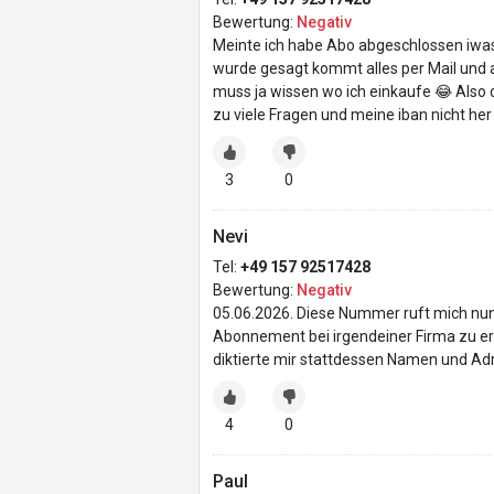
Bewertung:
Negativ
Meinte ich habe Abo abgeschlossen iwas 
wurde gesagt kommt alles per Mail und 
muss ja wissen wo ich einkaufe 😂 Also d
zu viele Fragen und meine iban nicht he
3
0
Nevi
Tel:
+49 157 92517428
Bewertung:
Negativ
05.06.2026. Diese Nummer ruft mich nun 
Abonnement bei irgendeiner Firma zu erz
diktierte mir stattdessen Namen und Adre
4
0
Paul