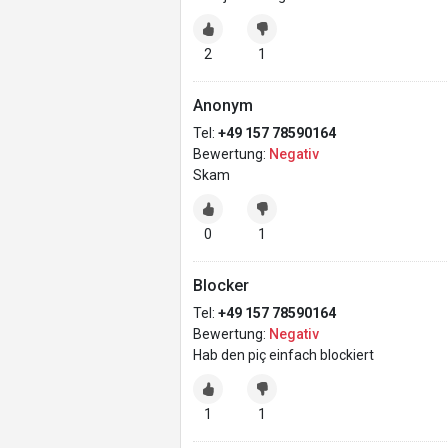
2
1
Anonym
Tel:
+49 157 78590164
Bewertung:
Negativ
Skam
0
1
Blocker
Tel:
+49 157 78590164
Bewertung:
Negativ
Hab den piç einfach blockiert
1
1