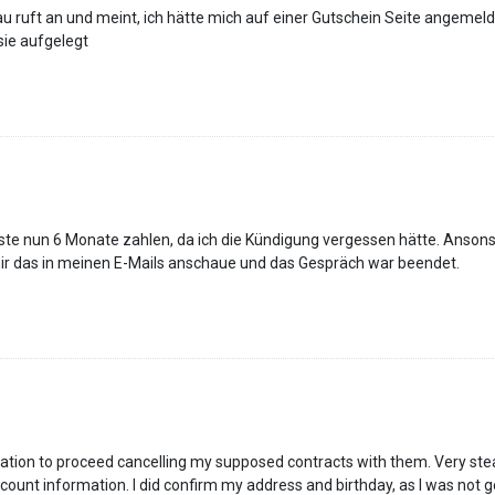
au ruft an und meint, ich hätte mich auf einer Gutschein Seite angemelde
sie aufgelegt
te nun 6 Monate zahlen, da ich die Kündigung vergessen hätte. Ansonst
h mir das in meinen E-Mails anschaue und das Gespräch war beendet.
ion to proceed cancelling my supposed contracts with them. Very steal
t information. I did confirm my address and birthday, as I was not getti