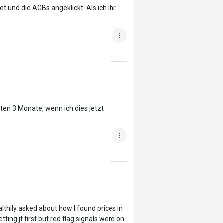
t und die AGBs angeklickt. Als ich ihr
en 3 Monate, wenn ich dies jetzt
thily asked about how I found prices in
ng jt first but red flag signals were on.