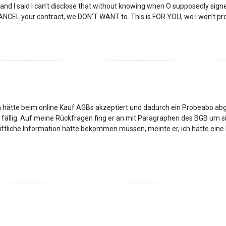
and I said I can’t disclose that without knowing when O supposedly sign
NCEL your contract, we DON’T WANT to. This is FOR YOU, wo I won’t proc
ch hätte beim online Kauf AGBs akzeptiert und dadurch ein Probeabo ab
fällig. Auf meine Rückfragen fing er an mit Paragraphen des BGB um sic
riftliche Information hätte bekommen müssen, meinte er, ich hätte ei