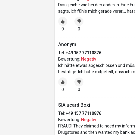
Das gleiche wie bei den anderen. Eine Fr
sagte, ich fühle mich gerade verar…. hat 
0
0
Anonym
Tel:
+49 157 77110876
Bewertung:
Negativ
Ich hätte etwas abgeschlossen und müss
bestätige. Ich habe mitgeteilt, dass ic
0
0
SIAlucard Boxi
Tel:
+49 157 77110876
Bewertung:
Negativ
FRAUD! They claimed to need my informat
Drugstores and then wanted my bank accoun