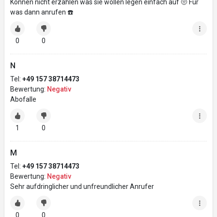
Können nicht erzählen was sie wollen legen einfach auf 🤨 Für
was dann anrufen ☎️
0
0
N
Tel:
+49 157 38714473
Bewertung:
Negativ
Abofalle
1
0
M
Tel:
+49 157 38714473
Bewertung:
Negativ
Sehr aufdringlicher und unfreundlicher Anrufer
0
0