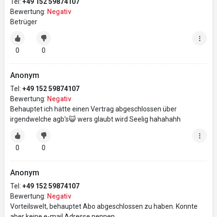
Tel:
+49 152 59874107
Bewertung:
Negativ
Betrüger
0
0
Anonym
Tel:
+49 152 59874107
Bewertung:
Negativ
Behauptet ich hätte einen Vertrag abgeschlossen über
irgendwelche agb’s😺 wers glaubt wird Seelig hahahahh
0
0
Anonym
Tel:
+49 152 59874107
Bewertung:
Negativ
Vorteilswelt, behauptet Abo abgeschlossen zu haben. Konnte
aber keine e-mail Adresse nennen…