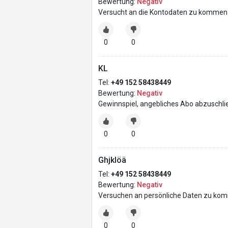
Bewertung:
Negativ
Versucht an die Kontodaten zu kommen 
0
0
KL
Tel:
+49 152 58438449
Bewertung:
Negativ
Gewinnspiel, angebliches Abo abzuschli
0
0
Ghjklöä
Tel:
+49 152 58438449
Bewertung:
Negativ
Versuchen an persönliche Daten zu kom
0
0